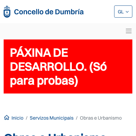
Ir o contido principal
Ir o contido principal
GL
PÁXINA DE
DESARROLLO. (Só
para probas)
Inicio
Servizos Municipais
Obras e Urbanismo