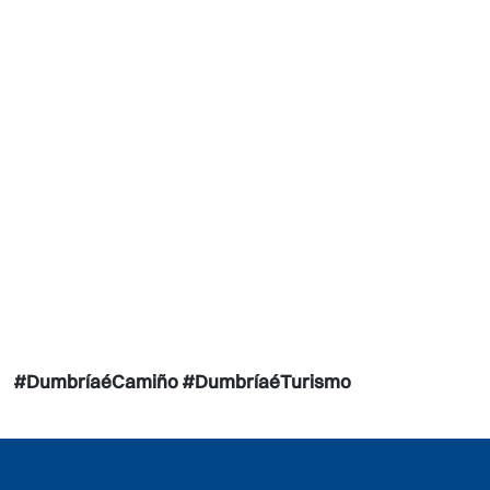
#DumbríaéCamiño #DumbríaéTurismo