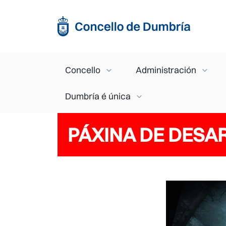
Ir o contido principal
Main navigation
Concello
Administración
Dumbría é única
PÁXINA DE DESAR