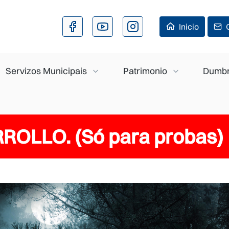
Ir o contido principal
Inicio
Servizos Municipais
Patrimonio
Dumbr
ROLLO. (Só para probas)