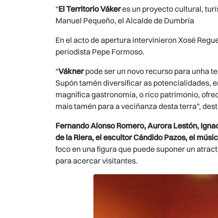
“
El Territorio Váker
es un proyecto cultural, tur
Manuel Pequeño, el Alcalde de Dumbría
En el acto de apertura intervinieron Xosé Regue
periodista Pepe Formoso.
“
Vákner
pode ser un novo recurso para unha terr
Supón tamén diversificar as potencialidades, 
magnífica gastronomía, o rico patrimonio, ofre
mais tamén para a veciñanza desta terra”, des
Fernando Alonso Romero, Aurora Lestón, Ignacio
de la Riera, el escultor Cándido Pazos, el músi
foco en una figura que puede suponer un atract
para acercar visitantes.