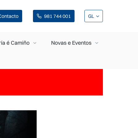
Contacto
981 744 001
GL
ía é Camiño
Novas e Eventos