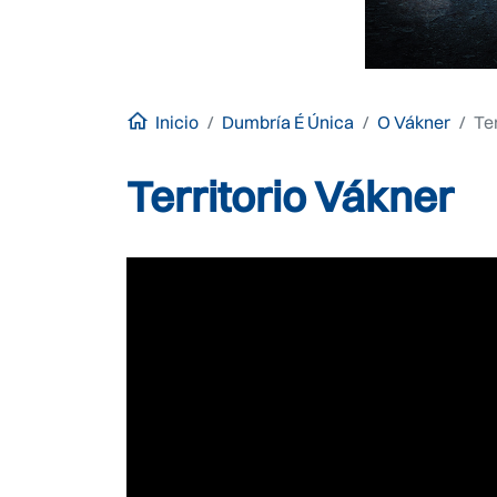
Inicio
Dumbría É Única
O Vákner
Te
Territorio Vákner