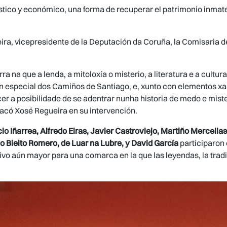
ístico y económico, una forma de recuperar el patrimonio inmater
ira, vicepresidente de la Deputación da Coruña, la Comisaria de
a na que a lenda, a mitoloxía o misterio, a literatura e a cultu
en especial dos Camiños de Santiago, e, xunto con elementos xa
cer a posibilidade de se adentrar nunha historia de medo e mist
tacó Xosé Regueira en su intervención.
 Iñarrea, Alfredo Eiras, Javier Castroviejo, Martiño Mercellas
co Bieito Romero, de Luar na Lubre, y David García
participaron
ivo aún mayor para una comarca en la que las leyendas, la tradi